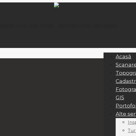
Acasă
Scanare
Topogra
Cadastr
Fotogr
GIS
Portofo
Alte ser
Ins
Tur