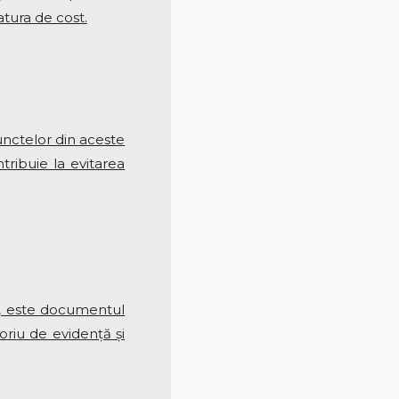
atura de cost.
unctelor din aceste
tribuie la evitarea
us, este documentul
oriu de evidenţă şi