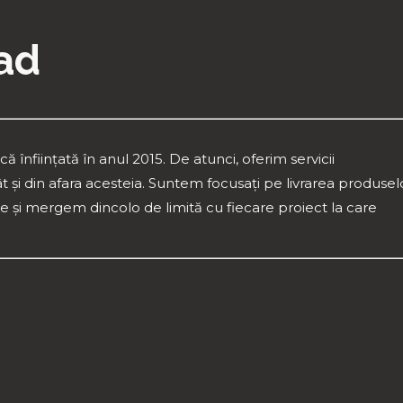
ad
ființată în anul 2015. De atunci, oferim servicii
ât și din afara acesteia. Suntem focusați pe livrarea produsel
nale și mergem dincolo de limită cu fiecare proiect la care