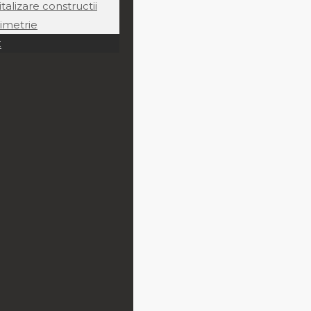
italizare constructii
imetrie
t