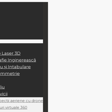
 Laser 3D
fie Inginerească
u și Intabulare
ammetrie
liu
vicii
pectii aeriene cu drone
uri virtuale 360