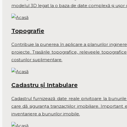
modelul 3D legat la o baza de date complexă și ușor de 
Topografie
Contribuie la punerea în aplicare a planurilor inginer
proiecte. Trasările topografice, releveele topografice
costurilor suplimentare.
Cadastru și Intabulare
Cadastrul furnizează date reale privitoare la bunurile
care dă siguranţa tranzacţiilor imobiliare. Important 
inventariere a bunurilor imobile.