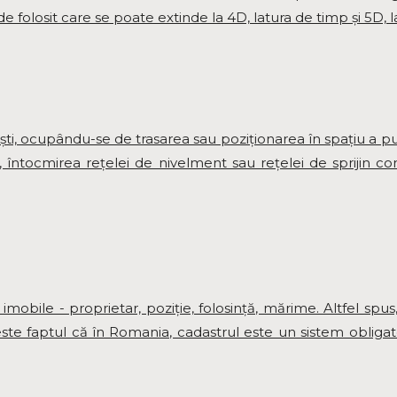
folosit care se poate extinde la 4D, latura de timp și 5D, l
ești, ocupându-se de trasarea sau poziționarea în spațiu a p
, întocmirea rețelei de nivelment sau rețelei de sprijin con
 imobile - proprietar, poziţie, folosinţă, mărime. Altfel sp
este faptul că în Romania, cadastrul este un sistem obligat