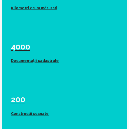
Kilometri drum măsurați
4000
Documentații cadastrale
200
Construcții scanate