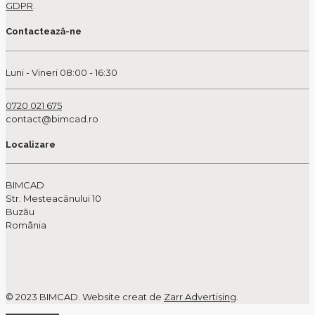
GDPR
.
Contactează-ne
Luni - Vineri 08:00 - 16:30
0720 021 675
contact@bimcad.ro
Localizare
BIMCAD
Str. Mesteacănului 10
Buzău
România
© 2023 BIMCAD. Website creat de
Zarr Advertising
.